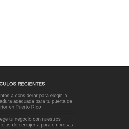
ÍCULOS RECIENTES
ntos a considerar para elegir la
radura adecuada para tu puerta de
rior en Puerto Rico
tege tu negocio con nuestros
icios de cerrajería para empresas