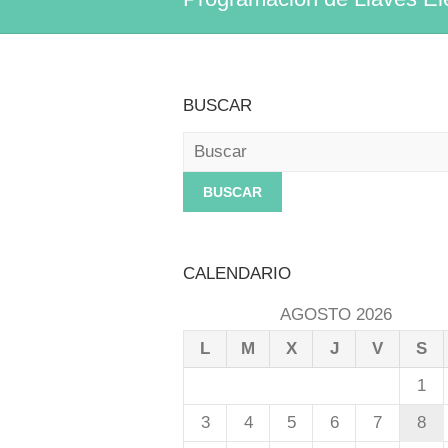
BUSCAR
Buscar
CALENDARIO
AGOSTO 2026
L
M
X
J
V
S
1
3
4
5
6
7
8