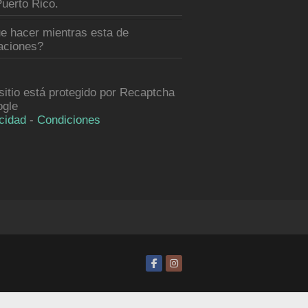
uerto Rico.
e hacer mientras esta de
aciones?
sitio está protegido por Recaptcha
ogle
cidad
-
Condiciones