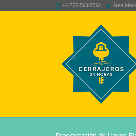
+1-787-593-5592
Área Metr
Programación de Llaves Ele