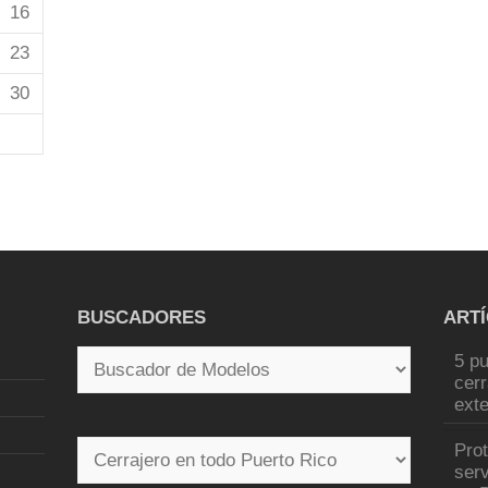
16
23
30
BUSCADORES
ART
5 pu
cer
exte
Pro
serv