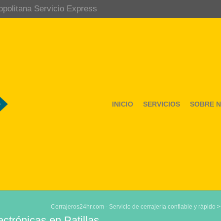
opolitana Servicio Express
INICIO
SERVICIOS
SOBRE 
Cerrajeros24hr.com - Servicio de cerrajería confiable y rápido
ctrónicas en Patillas