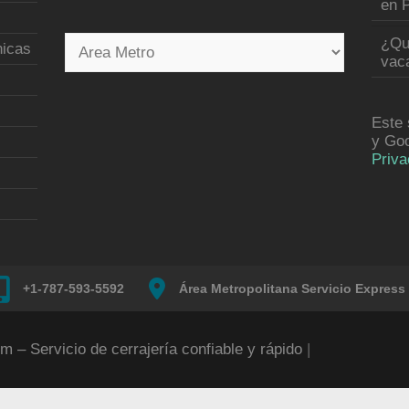
en P
¿Qu
nicas
vac
Este 
y Go
Priva
+1-787-593-5592
Área Metropolitana Servicio Express
m – Servicio de cerrajería confiable y rápido
|