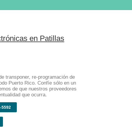
rónicas en Patillas
e transponer, re-programación de
todo Puerto Rico. Confíe sólo en un
remos de que nuestros proveedores
entualidad que ocurra.
-5592