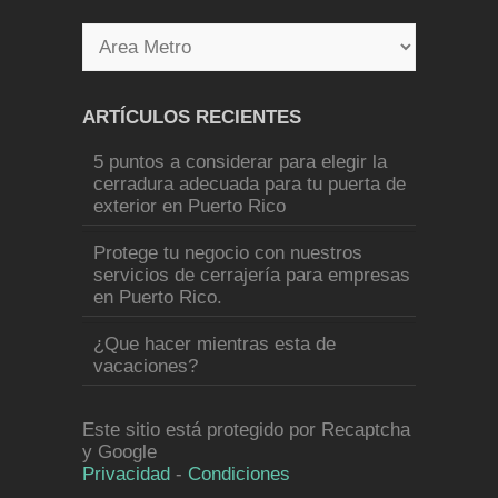
ARTÍCULOS RECIENTES
5 puntos a considerar para elegir la
cerradura adecuada para tu puerta de
exterior en Puerto Rico
Protege tu negocio con nuestros
servicios de cerrajería para empresas
en Puerto Rico.
¿Que hacer mientras esta de
vacaciones?
Este sitio está protegido por Recaptcha
y Google
Privacidad
-
Condiciones