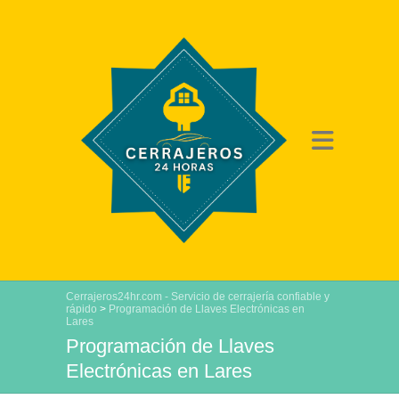
Cerrajeros24hr.com - Servicio de cerrajería confiable y
rápido
>
Programación de Llaves Electrónicas en
Lares
Programación de Llaves
Electrónicas en Lares