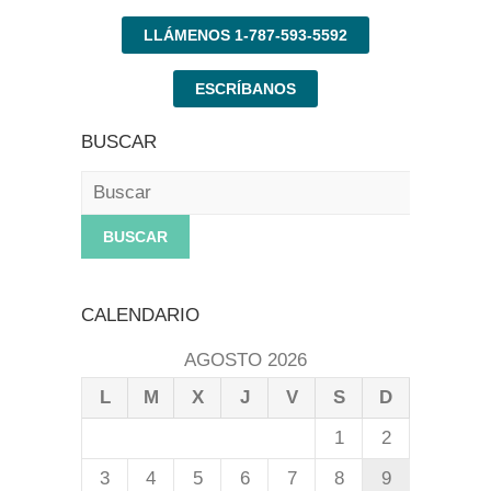
LLÁMENOS 1-787-593-5592
ESCRÍBANOS
BUSCAR
Buscar
CALENDARIO
AGOSTO 2026
L
M
X
J
V
S
D
1
2
3
4
5
6
7
8
9