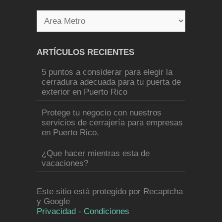
ARTÍCULOS RECIENTES
5 puntos a considerar para elegir la
cerradura adecuada para tu puerta de
exterior en Puerto Rico
Protege tu negocio con nuestros
servicios de cerrajería para empresas
en Puerto Rico.
¿Que hacer mientras esta de
vacaciones?
Este sitio está protegido por Recaptcha
y Google
Privacidad
-
Condiciones