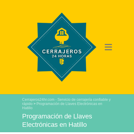
Cerrajeros24hr.com - Servicio de cerrajería confiable y
rápido
>
Programación de Llaves Electrónicas en
Hatillo
Programación de Llaves
Electrónicas en Hatillo