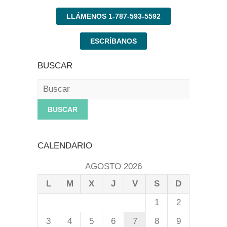
LLÁMENOS 1-787-593-5592
ESCRÍBANOS
BUSCAR
Buscar
CALENDARIO
AGOSTO 2026
L
M
X
J
V
S
D
1
2
3
4
5
6
7
8
9