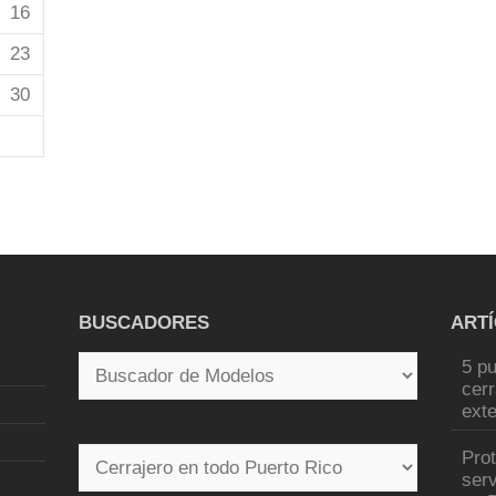
16
23
30
BUSCADORES
ART
5 pu
cer
exte
Pro
serv