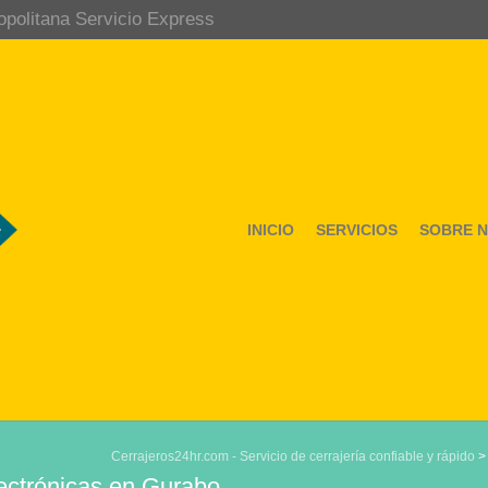
opolitana Servicio Express
INICIO
SERVICIOS
SOBRE 
Cerrajeros24hr.com - Servicio de cerrajería confiable y rápido
ectrónicas en Gurabo