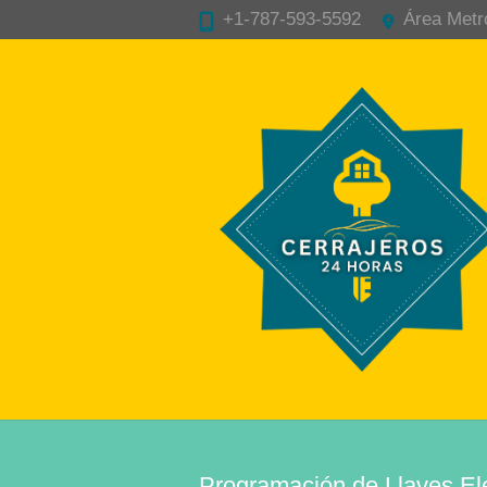
+1-787-593-5592
Área Metr
Programación de Llaves El