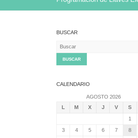
BUSCAR
Buscar
CALENDARIO
AGOSTO 2026
L
M
X
J
V
S
1
3
4
5
6
7
8