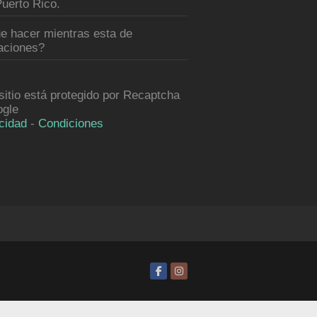
uerto Rico.
e hacer mientras esta de
aciones?
sitio está protegido por Recaptcha
ogle
cidad
-
Condiciones