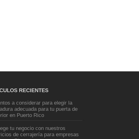
ÍCULOS RECIENTES
ntos a considerar para elegir la
radura adecuada para tu puerta de
rior en Puerto Rico
tege tu negocio con nuestros
icios de cerrajería para empresas