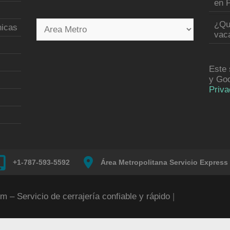
en P
¿Qu
nicas
vac
Este 
y Go
Priva
+1-787-593-5592
Área Metropolitana Servicio Express
m – Servicio de cerrajería confiable y rápido
|