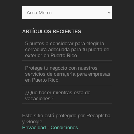
ARTÍCULOS RECIENTES
5 puntos a considerar para elegir la
cerradura adecuada para tu puerta de
exterior en Puerto Rico
Protege tu negocio con nuestros
servicios de cerrajería para empresas
en Puerto Rico.
¿Que hacer mientras esta de
vacaciones?
Este sitio está protegido por Recaptcha
y Google
Privacidad
-
Condiciones