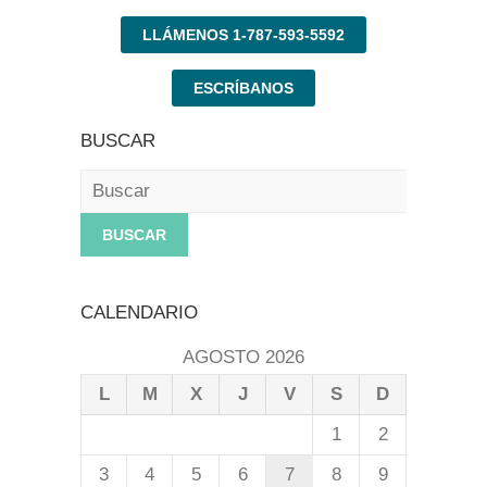
LLÁMENOS 1-787-593-5592
ESCRÍBANOS
BUSCAR
Buscar
CALENDARIO
AGOSTO 2026
L
M
X
J
V
S
D
1
2
3
4
5
6
7
8
9