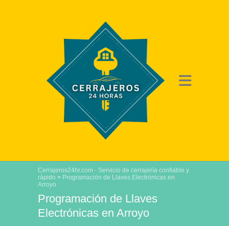
Cerrajeros24hr.com - Servicio de cerrajería confiable y
rápido
>
Programación de Llaves Electrónicas en
Arroyo
Programación de Llaves
Electrónicas en Arroyo