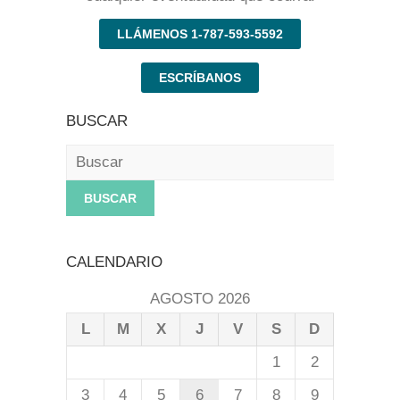
LLÁMENOS 1-787-593-5592
ESCRÍBANOS
BUSCAR
Buscar
CALENDARIO
AGOSTO 2026
L
M
X
J
V
S
D
1
2
3
4
5
6
7
8
9