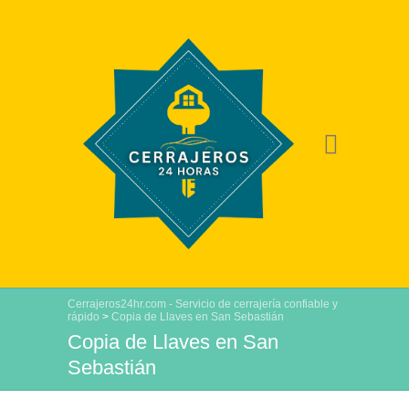
Cerrajeros24hr.com - Servicio de cerrajería confiable y
rápido
>
Copia de Llaves en San Sebastián
Copia de Llaves en San
Sebastián