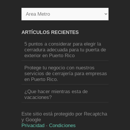
ARTÍCULOS RECIENTES
5 puntos a considerar para elegir la
cerradura adecuada para tu puerta de
exterior en Puerto Rico
Protege tu negocio con nuestros
servicios de cerrajería para empresas
en Puerto Rico.
¿Que hacer mientras esta de
vacaciones?
Este sitio está protegido por Recaptcha
y Google
Privacidad
-
Condiciones