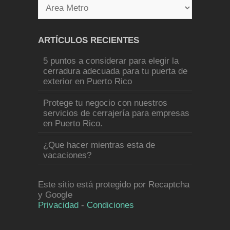
ARTÍCULOS RECIENTES
5 puntos a considerar para elegir la
cerradura adecuada para tu puerta de
exterior en Puerto Rico
Protege tu negocio con nuestros
servicios de cerrajería para empresas
en Puerto Rico.
¿Que hacer mientras esta de
vacaciones?
Este sitio está protegido por Recaptcha
y Google
Privacidad
-
Condiciones