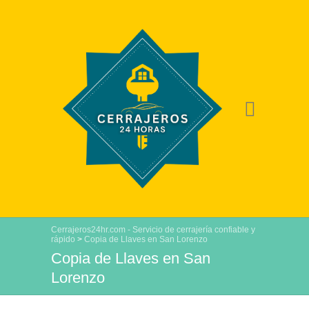
Cerrajeros24hr.com - Servicio de cerrajería confiable y
rápido
>
Copia de Llaves en San Lorenzo
Copia de Llaves en San
Lorenzo