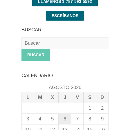
LLÁMENOS 1-787-593-5592
ESCRÍBANOS
BUSCAR
Buscar
CALENDARIO
AGOSTO 2026
L
M
X
J
V
S
D
1
2
3
4
5
6
7
8
9
10
11
12
13
14
15
16