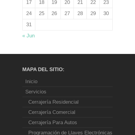
17
18
19
20
21
22
23
24
25
26
27
28
29
30
31
« Jun
MAPA DEL SITIO:
Inicio
Servicios
Cerrajería Residencial
Cerrajería Comercial
Cerrajería Para Autos
Programación de Llaves Electrónicas