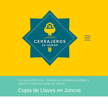
Cerrajeros24hr.com - Servicio de cerrajería confiable y
rápido
>
Copia de Llaves en Juncos
Copia de Llaves en Juncos