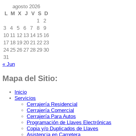
agosto 2026
L
M
X
J
V
S
D
1
2
3
4
5
6
7
8
9
10
11
12
13
14
15
16
17
18
19
20
21
22
23
24
25
26
27
28
29
30
31
« Jun
Mapa del Sitio:
Inicio
Servicios
Cerrajería Residencial
Cerrajería Comercial
Cerrajería Para Autos
Programación de Llaves Electrónicas
Copia y/o Duplicados de Llaves
Asistencia en Carretera