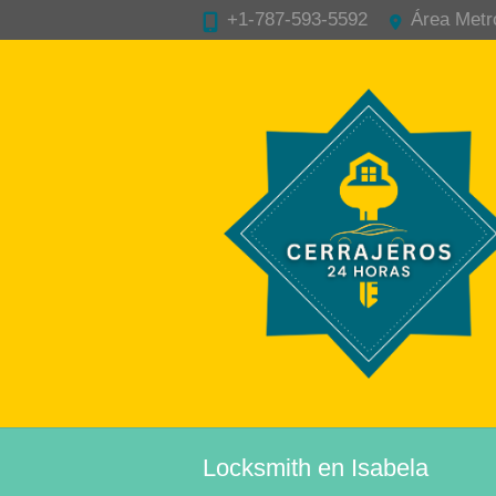
+1-787-593-5592
Área Metr
Locksmith en Isabela