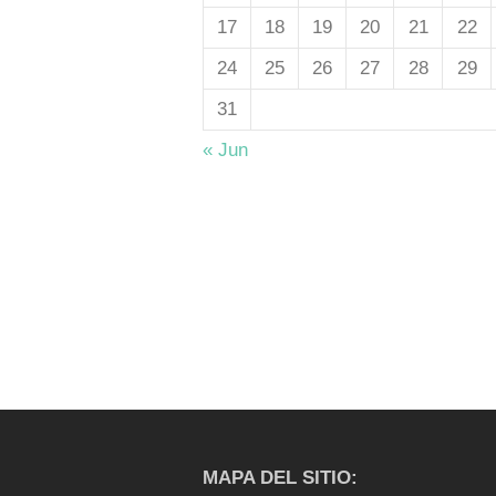
17
18
19
20
21
22
24
25
26
27
28
29
31
« Jun
MAPA DEL SITIO: