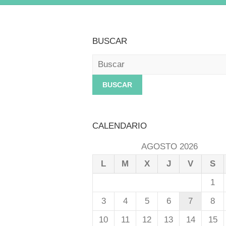
BUSCAR
Buscar
CALENDARIO
AGOSTO 2026
L
M
X
J
V
S
1
3
4
5
6
7
8
10
11
12
13
14
15