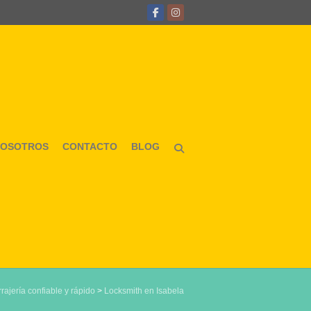
NOSOTROS
CONTACTO
BLOG
rajería confiable y rápido
>
Locksmith en Isabela