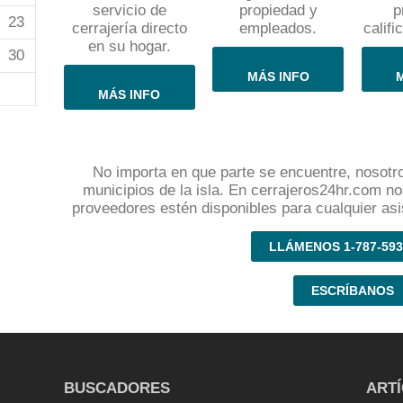
servicio de
propiedad y
p
23
cerrajería directo
empleados.
califi
en su hogar.
30
MÁS INFO
MÁS INFO
No importa en que parte se encuentre, nosotr
municipios de la isla. En cerrajeros24hr.com 
proveedores estén disponibles para cualquier asi
LLÁMENOS 1-787-593
ESCRÍBANOS
BUSCADORES
ART