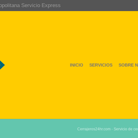
opolitana Servicio Express
INICIO
SERVICIOS
SOBRE 
Cerrajeros24hr.com - Servicio de cer