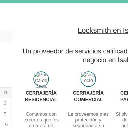
Locksmith en I
Un proveedor de servicios calificad
negocio en Isa
D
CERRAJERÍA
CERRAJERÍA
CE
RESIDENCIAL
COMERCIAL
PA
2
9
Contamos con
Le proveemos mas
Si olv
expertos que les
protección y
de
16
ofrecerá un
seguridad a su
aut