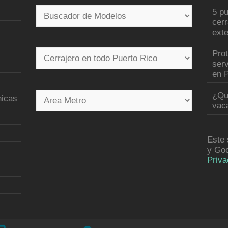
5 pu
cer
exte
Pro
serv
en P
¿Qu
nicas
vac
Este 
y Go
Priva