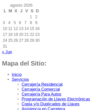
agosto 2026
L
M
X
J
V
S
D
1
2
3
4
5
6
7
8
9
10
11
12
13
14
15
16
17
18
19
20
21
22
23
24
25
26
27
28
29
30
31
« Jun
Mapa del Sitio:
Inicio
Servicios
Cerrajería Residencial
Cerrajería Comercial
Cerrajería Para Autos
Programación de Llaves Electrónicas
Copia y/o Duplicados de Llaves
Asistencia en Carretera