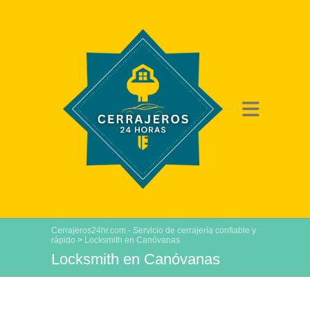
Cerrajeros24hr.com - Servicio de cerrajería confiable y
rápido
>
Locksmith en Canóvanas
Locksmith en Canóvanas