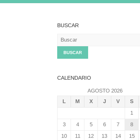
BUSCAR
Buscar
CALENDARIO
AGOSTO 2026
L
M
X
J
V
S
1
3
4
5
6
7
8
10
11
12
13
14
15