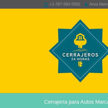
+1-787-593-5592
Área Metr
Cerrajería para Autos Marc