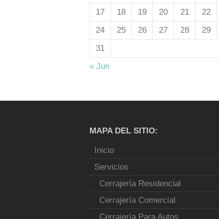
17
18
19
20
21
22
24
25
26
27
28
29
31
« Jun
MAPA DEL SITIO:
Inicio
Servicios
Cerrajería Residencial
Cerrajería Comercial
Cerrajería Para Autos