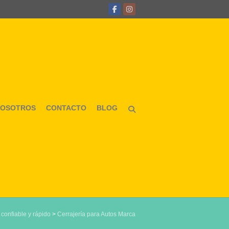
NOSOTROS
CONTACTO
BLOG
 confiable y rápido
>
Cerrajería para Autos Marca