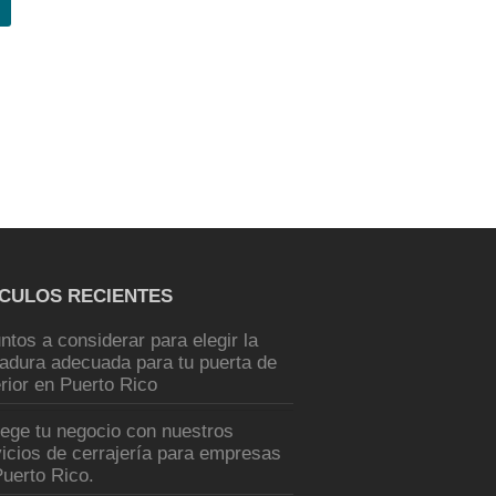
ÍCULOS RECIENTES
ntos a considerar para elegir la
radura adecuada para tu puerta de
rior en Puerto Rico
tege tu negocio con nuestros
icios de cerrajería para empresas
uerto Rico.