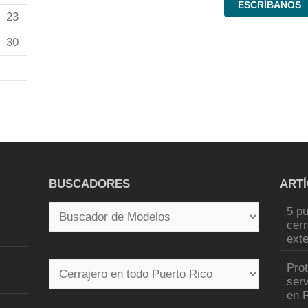
ESCRÍBANOS
23
30
BUSCADORES
ART
5 pu
cer
exte
Pro
serv
en P