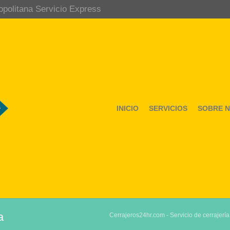
opolitana Servicio Express
INICIO
SERVICIOS
SOBRE 
a
Cerrajeros24hr.com - Servicio de cerrajería