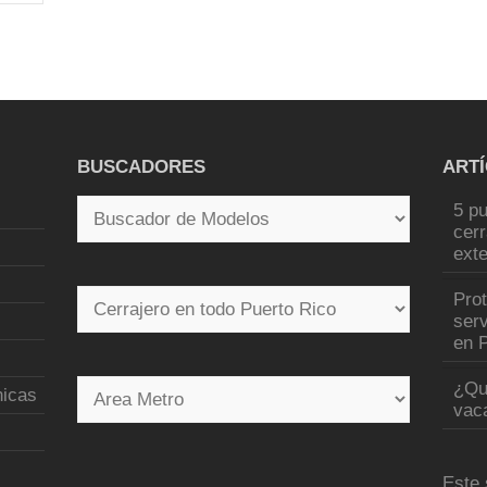
BUSCADORES
ART
5 pu
cer
exte
Pro
serv
en P
¿Qu
nicas
vac
Este 