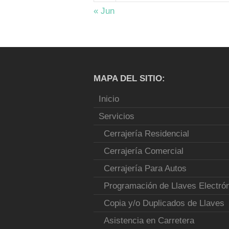
« Jun
MAPA DEL SITIO:
Inicio
Servicios
Cerrajería Residencial
Cerrajería Comercial
Cerrajería Para Autos
Programación de Llaves Electró
Copia y/o Duplicados de Llaves
Asistencia en Carretera