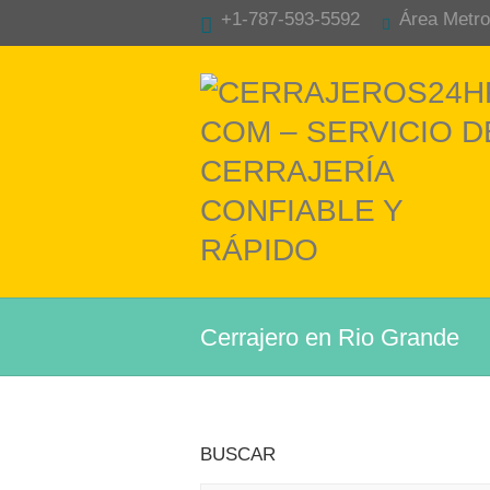
+1-787-593-5592
Área Metro
Cerrajero en Rio Grande
BUSCAR