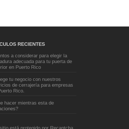
ÍCULOS RECIENTES
ntos a considerar para elegir la
radura adecuada para tu puerta de
rior en Puerto Rico
tege tu negocio con nuestros
icios de cerrajería para empresas
uerto Rico.
e hacer mientras esta de
aciones?
sitio está protegido por Recaptcha