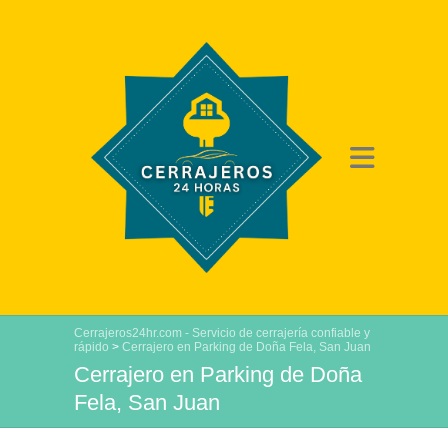
Cerrajeros24hr.com - Servicio de cerrajería confiable y
rápido
>
Cerrajero en Parking de Doña Fela, San Juan
Cerrajero en Parking de Doña
Fela, San Juan