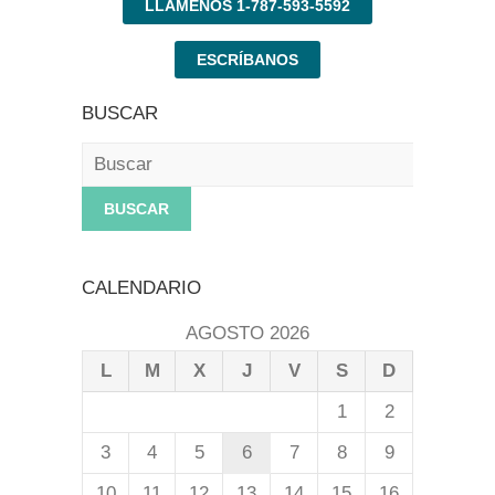
LLÁMENOS 1-787-593-5592
ESCRÍBANOS
BUSCAR
Buscar
CALENDARIO
AGOSTO 2026
L
M
X
J
V
S
D
1
2
3
4
5
6
7
8
9
10
11
12
13
14
15
16