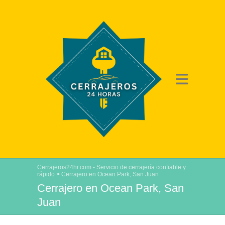
Cerrajeros24hr.com - Servicio de cerrajería confiable y
rápido
>
Cerrajero en Ocean Park, San Juan
Cerrajero en Ocean Park, San
Juan