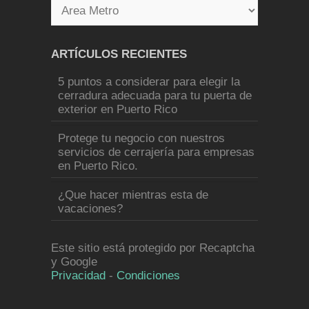
ARTÍCULOS RECIENTES
5 puntos a considerar para elegir la
cerradura adecuada para tu puerta de
exterior en Puerto Rico
Protege tu negocio con nuestros
servicios de cerrajería para empresas
en Puerto Rico.
¿Que hacer mientras esta de
vacaciones?
Este sitio está protegido por Recaptcha
y Google
Privacidad
-
Condiciones