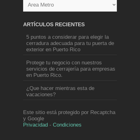
ARTÍCULOS RECIENTES
5 puntos a considerar para elegir la
cerradura adecuada para tu puerta de
exterior en Puerto Rico
Protege tu negocio con nuestros
servicios de cerrajería para empresas
en Puerto Rico.
¿Que hacer mientras esta de
vacaciones?
Este sitio está protegido por Recaptcha
y Google
Privacidad
-
Condiciones