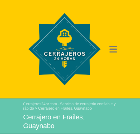
Cerrajeros24hr.com - Servicio de cerrajería confiable y
rápido
>
Cerrajero en Frailes, Guaynabo
Cerrajero en Frailes,
Guaynabo