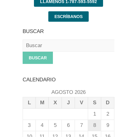
LLÁMENOS 1-787-593-5592
ESCRÍBANOS
BUSCAR
Buscar
CALENDARIO
AGOSTO 2026
L
M
X
J
V
S
D
1
2
3
4
5
6
7
8
9
10
11
12
13
14
15
16