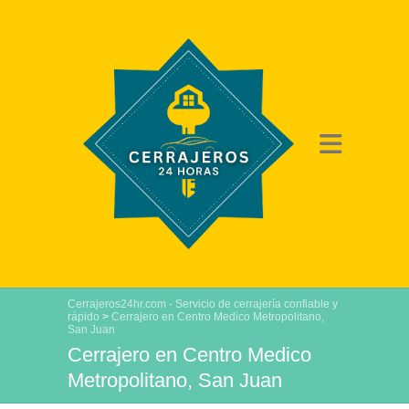
Cerrajeros24hr.com - Servicio de cerrajería confiable y
rápido
>
Cerrajero en Centro Medico Metropolitano,
San Juan
Cerrajero en Centro Medico
Metropolitano, San Juan