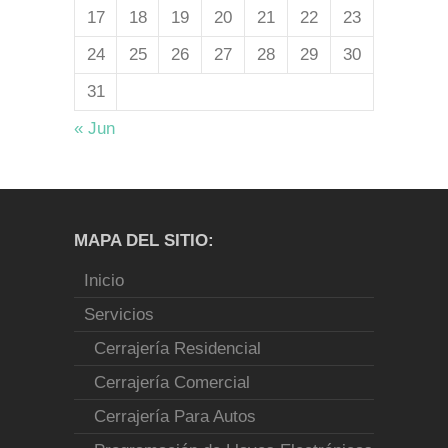
17
18
19
20
21
22
23
24
25
26
27
28
29
30
31
« Jun
MAPA DEL SITIO:
Inicio
Servicios
Cerrajería Residencial
Cerrajería Comercial
Cerrajería Para Autos