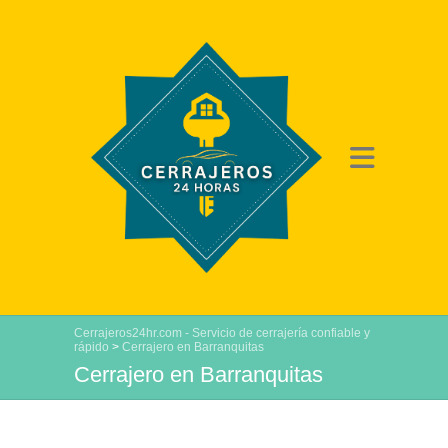
Cerrajeros24hr.com - Servicio de cerrajería confiable y
rápido
>
Cerrajero en Barranquitas
Cerrajero en Barranquitas