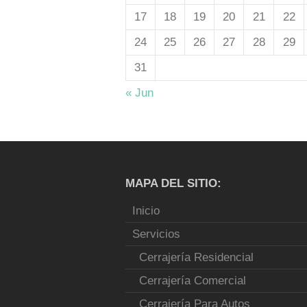
17
18
19
20
21
22
24
25
26
27
28
29
31
« Jun
MAPA DEL SITIO:
Inicio
Servicios
Cerrajería Residencial
Cerrajería Comercial
Cerrajería Para Autos