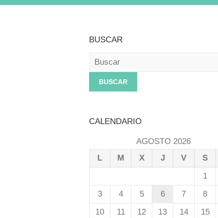
BUSCAR
Buscar
CALENDARIO
AGOSTO 2026
L
M
X
J
V
S
1
3
4
5
6
7
8
10
11
12
13
14
15