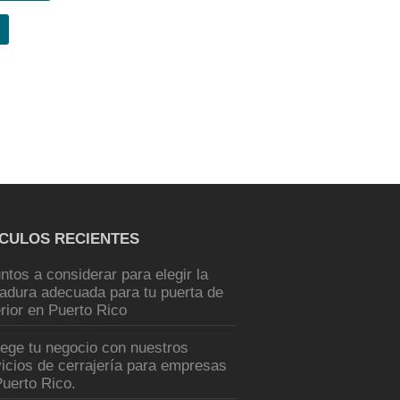
ÍCULOS RECIENTES
ntos a considerar para elegir la
radura adecuada para tu puerta de
rior en Puerto Rico
tege tu negocio con nuestros
icios de cerrajería para empresas
uerto Rico.