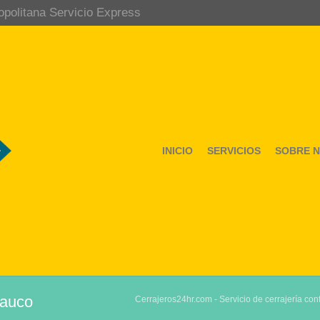
opolitana Servicio Express
INICIO
SERVICIOS
SOBRE 
Yauco
Cerrajeros24hr.com - Servicio de cerrajería conf