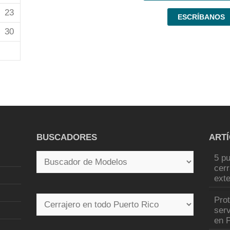
23
ESCRÍBANOS
30
BUSCADORES
ART
5 pu
cer
exte
Pro
serv
en P