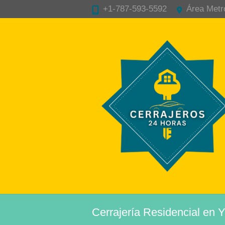
+1-787-593-5592
Área Metr
Cerrajería Residencial en 