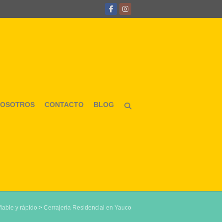
NOSOTROS
CONTACTO
BLOG
iable y rápido
>
Cerrajería Residencial en Yauco