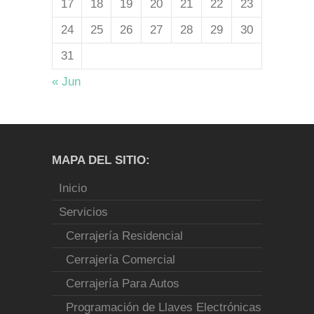
17
18
19
20
21
22
23
24
25
26
27
28
29
30
31
« Jun
MAPA DEL SITIO:
Inicio
Servicios
Cerrajería Residencial
Cerrajería Comercial
Cerrajería Para Autos
Programación de Llaves Electrónicas