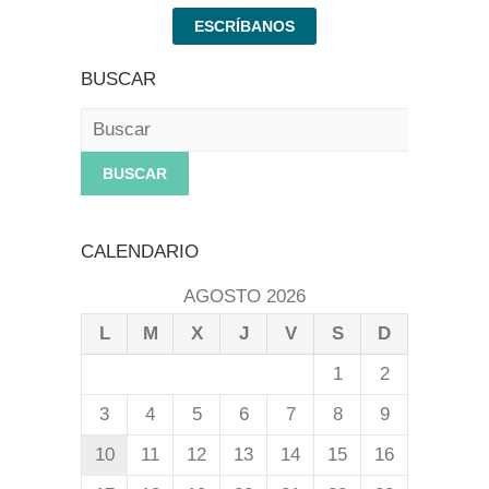
ESCRÍBANOS
BUSCAR
Buscar
CALENDARIO
AGOSTO 2026
L
M
X
J
V
S
D
1
2
3
4
5
6
7
8
9
10
11
12
13
14
15
16