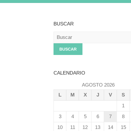
BUSCAR
Buscar
CALENDARIO
AGOSTO 2026
L
M
X
J
V
S
1
3
4
5
6
7
8
10
11
12
13
14
15