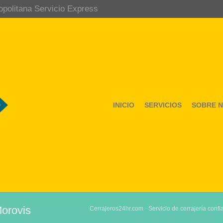
opolitana Servicio Express
INICIO
SERVICIOS
SOBRE 
Morovis
Cerrajeros24hr.com - Servicio de cerrajería confi