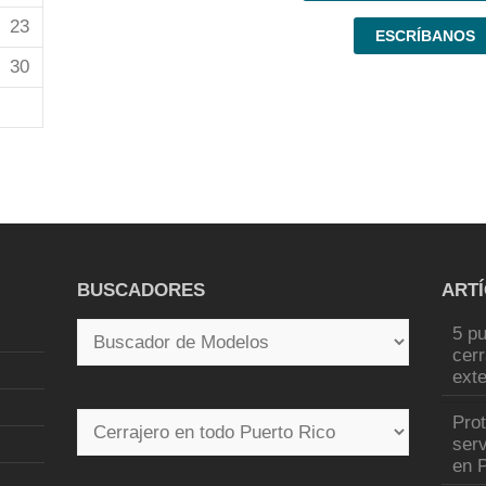
23
ESCRÍBANOS
30
BUSCADORES
ART
5 pu
cer
exte
Pro
serv
en P