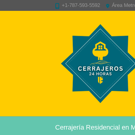
+1-787-593-5592
Área Metr
Cerrajería Residencial en 