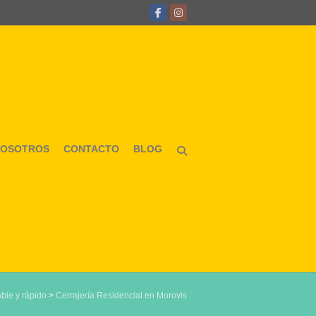
NOSOTROS
CONTACTO
BLOG
able y rápido
>
Cerrajería Residencial en Morovis