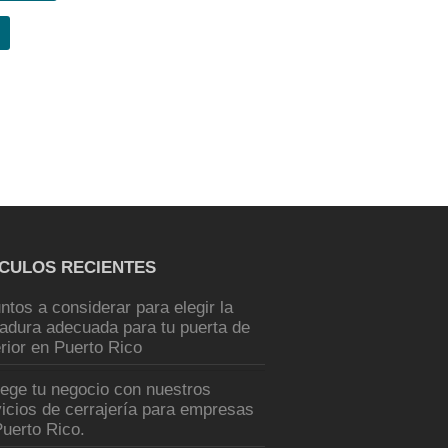
ÍCULOS RECIENTES
ntos a considerar para elegir la
radura adecuada para tu puerta de
rior en Puerto Rico
tege tu negocio con nuestros
icios de cerrajería para empresas
uerto Rico.