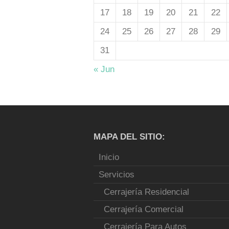
17
18
19
20
21
22
24
25
26
27
28
29
31
« Jun
MAPA DEL SITIO:
Inicio
Servicios
Cerrajería Residencial
Cerrajería Comercial
Cerrajería Para Autos