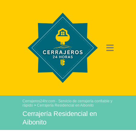
Cerrajeros24hr.com - Servicio de cerrajería confiable y
rápido
>
Cerrajería Residencial en Aibonito
Cerrajería Residencial en
Aibonito