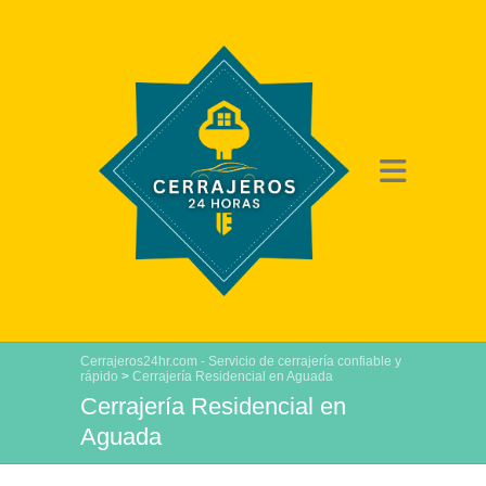
Cerrajeros24hr.com - Servicio de cerrajería confiable y
rápido
>
Cerrajería Residencial en Aguada
Cerrajería Residencial en
Aguada