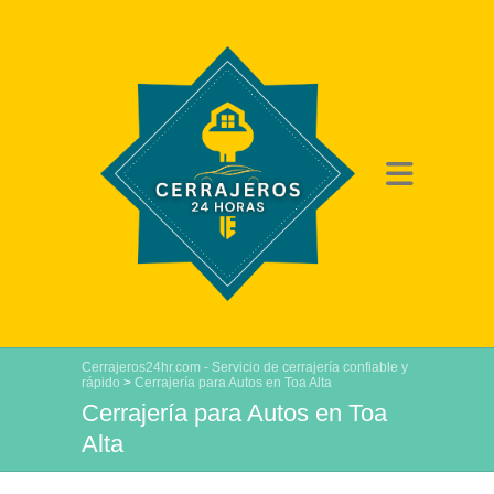
Cerrajeros24hr.com - Servicio de cerrajería confiable y
rápido
>
Cerrajería para Autos en Toa Alta
Cerrajería para Autos en Toa
Alta