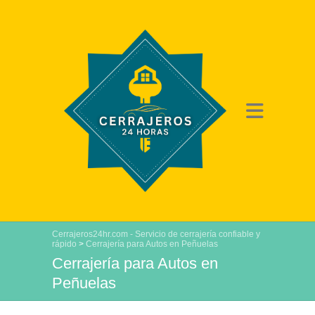
Cerrajeros24hr.com - Servicio de cerrajería confiable y
rápido
>
Cerrajería para Autos en Peñuelas
Cerrajería para Autos en
Peñuelas