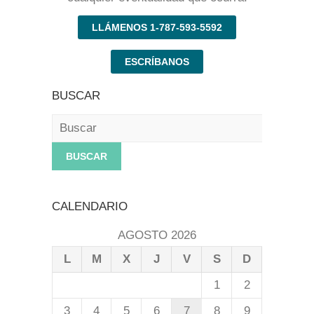
LLÁMENOS 1-787-593-5592
ESCRÍBANOS
BUSCAR
Buscar
CALENDARIO
AGOSTO 2026
L
M
X
J
V
S
D
1
2
3
4
5
6
7
8
9