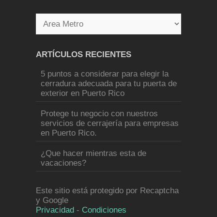
ARTÍCULOS RECIENTES
5 puntos a considerar para elegir la
cerradura adecuada para tu puerta de
exterior en Puerto Rico
Protege tu negocio con nuestros
servicios de cerrajería para empresas
en Puerto Rico.
¿Que hacer mientras esta de
vacaciones?
Este sitio está protegido por Recaptcha
y Google
Privacidad
-
Condiciones