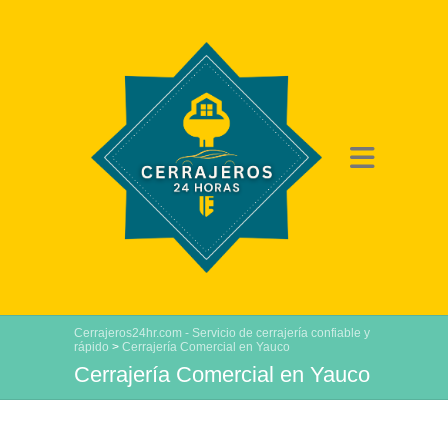
Cerrajeros24hr.com - Servicio de cerrajería confiable y
rápido
>
Cerrajería Comercial en Yauco
Cerrajería Comercial en Yauco