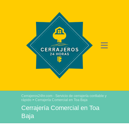
Cerrajeros24hr.com - Servicio de cerrajería confiable y
rápido
>
Cerrajería Comercial en Toa Baja
Cerrajería Comercial en Toa
Baja