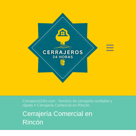
Cerrajeros24hr.com - Servicio de cerrajería confiable y
rápido
>
Cerrajería Comercial en Rincón
Cerrajería Comercial en
Rincón