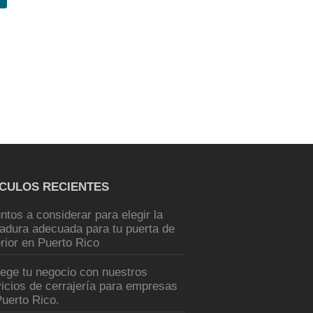
ÍCULOS RECIENTES
ntos a considerar para elegir la
radura adecuada para tu puerta de
rior en Puerto Rico
tege tu negocio con nuestros
icios de cerrajería para empresas
uerto Rico.