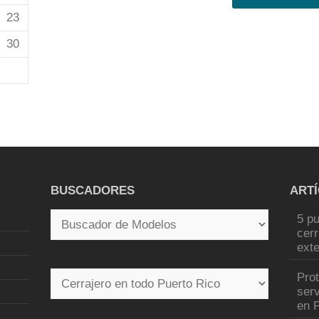
23
30
BUSCADORES
ART
5 pu
cer
exte
Pro
serv
en P