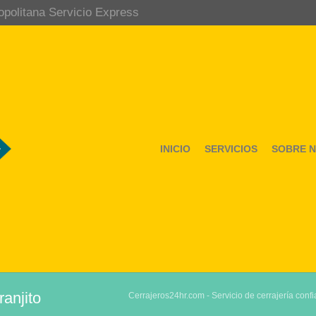
opolitana Servicio Express
INICIO
SERVICIOS
SOBRE 
anjito
Cerrajeros24hr.com - Servicio de cerrajería confi