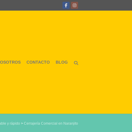
NOSOTROS
CONTACTO
BLOG
able y rápido
>
Cerrajería Comercial en Naranjito