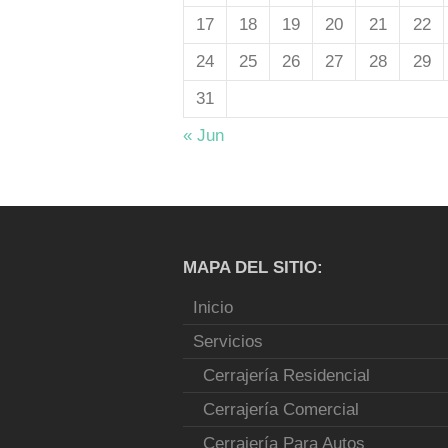
17
18
19
20
21
22
24
25
26
27
28
29
31
« Jun
MAPA DEL SITIO:
Inicio
Servicios
Cerrajería Residencial
Cerrajería Comercial
Cerrajería Para Autos