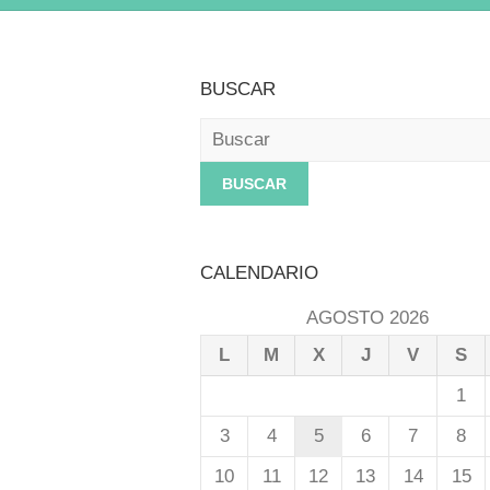
BUSCAR
Buscar
CALENDARIO
AGOSTO 2026
L
M
X
J
V
S
1
3
4
5
6
7
8
10
11
12
13
14
15