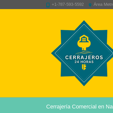
+1-787-593-5592
Área Metr
Cerrajería Comercial en Nar