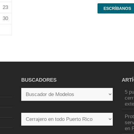
23
ESCRÍBANOS
30
BUSCADORES
ART
5 pu
cer
exte
Pro
serv
en P