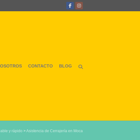
NOSOTROS
CONTACTO
BLOG
iable y rápido
>
Asistencia de Cerrajería en Moca