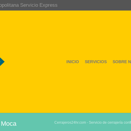
opolitana Servicio Express
INICIO
SERVICIOS
SOBRE 
n Moca
Cerrajeros24hr.com - Servicio de cerrajería conf