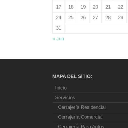
17
18
19
20
21
22
24
25
26
27
28
29
31
« Jun
MAPA DEL SITIO:
Inicio
Servicios
Cerrajería Residencial
Cerrajería Comercial
Cerrajería Para Autos