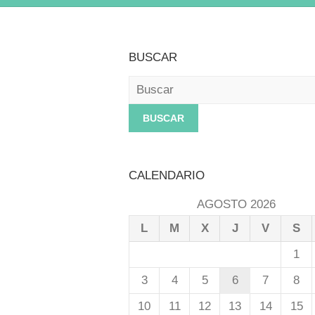
BUSCAR
Buscar
CALENDARIO
AGOSTO 2026
L
M
X
J
V
S
1
3
4
5
6
7
8
10
11
12
13
14
15