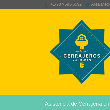
+1-787-593-5592
Área Metr
Asistencia de Cerrajería e