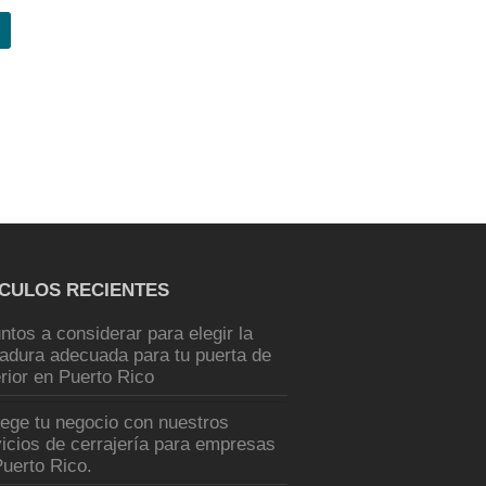
ÍCULOS RECIENTES
ntos a considerar para elegir la
radura adecuada para tu puerta de
rior en Puerto Rico
tege tu negocio con nuestros
icios de cerrajería para empresas
uerto Rico.