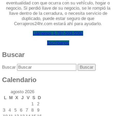
eventualidad con que ocurra con su vehículo, hogar o
negocio. Si perdió llave de su negocio, se le rompió la
llave dentro de la cerradura, o necesita servicio de
duplicado, puede estar seguro de que
Cerrajeros24hr.com estará ahí para ayudarlo.
Llámenos 1-787-593-5592
Escríbanos
Buscar
Buscar
Calendario
agosto 2026
L
M
X
J
V
S
D
1
2
3
4
5
6
7
8
9