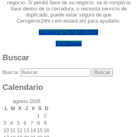
negocio. Si perdió llave de su negocio, se le rompió la
llave dentro de la cerradura, o necesita servicio de
duplicado, puede estar seguro de que
Cerrajeros24hr.com estará ahí para ayudarlo.
Llámenos 1-787-593-5592
Escríbanos
Buscar
Buscar
Calendario
agosto 2026
L
M
X
J
V
S
D
1
2
3
4
5
6
7
8
9
10
11
12
13
14
15
16