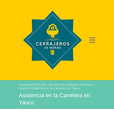
Cerrajeros24hr.com - Servicio de cerrajería confiable y
rápido
>
Asistencia en la Carretera en Yauco
Asistencia en la Carretera en
Yauco