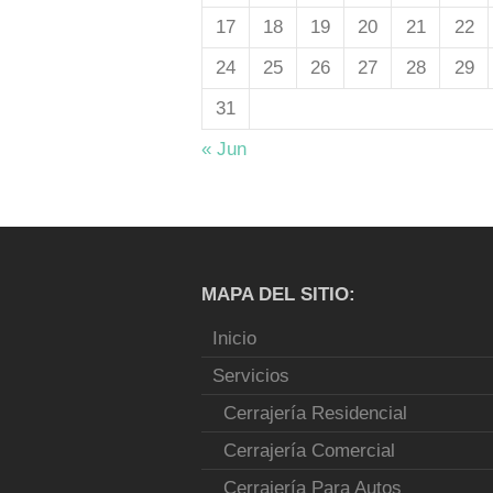
17
18
19
20
21
22
24
25
26
27
28
29
31
« Jun
MAPA DEL SITIO:
Inicio
Servicios
Cerrajería Residencial
Cerrajería Comercial
Cerrajería Para Autos