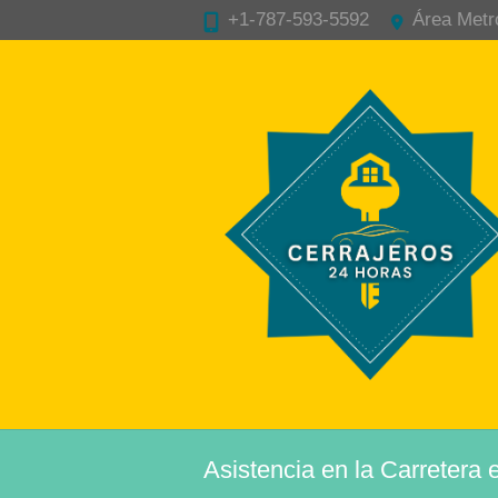
+1-787-593-5592
Área Metr
Asistencia en la Carretera 