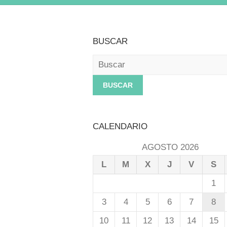
BUSCAR
Buscar
CALENDARIO
AGOSTO 2026
L
M
X
J
V
S
1
3
4
5
6
7
8
10
11
12
13
14
15