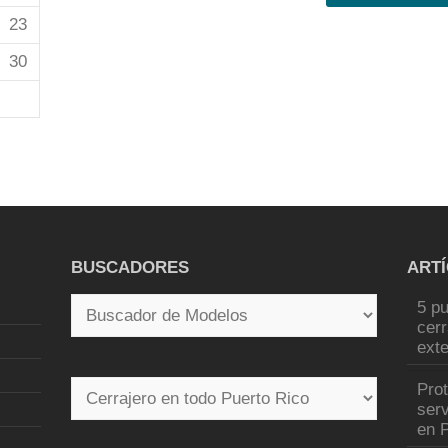
23
30
BUSCADORES
ART
5 pu
cer
exte
Pro
serv
en P