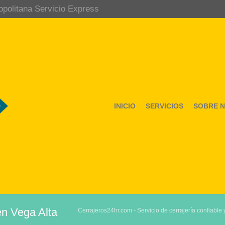
opolitana Servicio Express
INICIO
SERVICIOS
SOBRE 
en Vega Alta
Cerrajeros24hr.com - Servicio de cerrajería confiable 