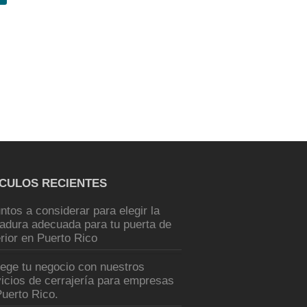
ÍCULOS RECIENTES
ntos a considerar para elegir la
radura adecuada para tu puerta de
rior en Puerto Rico
tege tu negocio con nuestros
icios de cerrajería para empresas
uerto Rico.