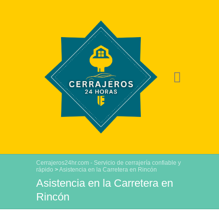
Cerrajeros24hr.com - Servicio de cerrajería confiable y
rápido
>
Asistencia en la Carretera en Rincón
Asistencia en la Carretera en
Rincón