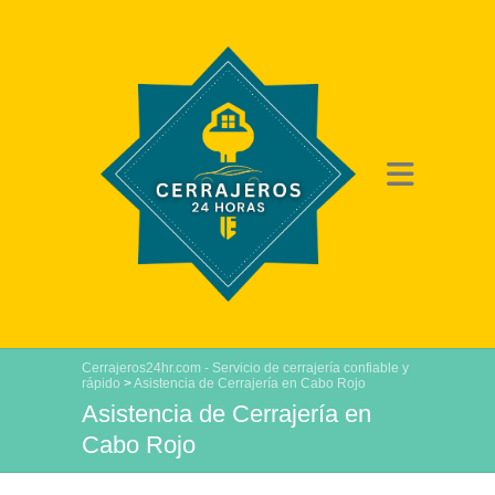
Cerrajeros24hr.com - Servicio de cerrajería confiable y
rápido
>
Asistencia de Cerrajería en Cabo Rojo
Asistencia de Cerrajería en
Cabo Rojo